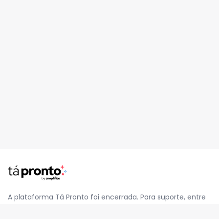
A plataforma Tá Pronto foi encerrada. Para suporte, entre
em contato pelo e-mail
contato@jatapronto.com.br
.