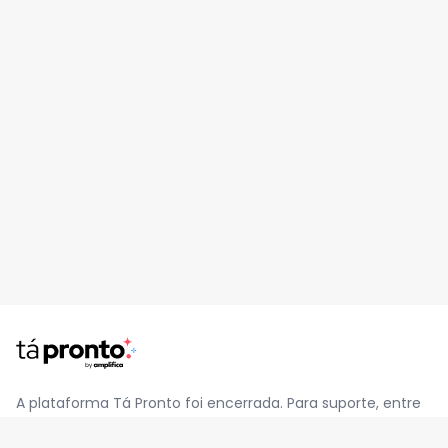
A plataforma Tá Pronto foi encerrada. Para suporte, entre
em contato pelo e-mail
contato@jatapronto.com.br
.