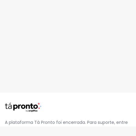
A plataforma Tá Pronto foi encerrada. Para suporte, entre
em contato pelo e-mail
contato@jatapronto.com.br
.