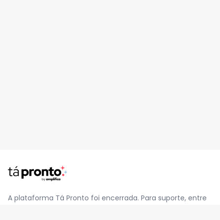
A plataforma Tá Pronto foi encerrada. Para suporte, entre
em contato pelo e-mail
contato@jatapronto.com.br
.