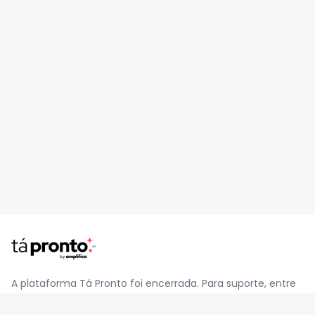
A plataforma Tá Pronto foi encerrada. Para suporte, entre
em contato pelo e-mail
contato@jatapronto.com.br
.