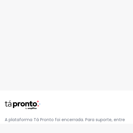
A plataforma Tá Pronto foi encerrada. Para suporte, entre
em contato pelo e-mail
contato@jatapronto.com.br
.