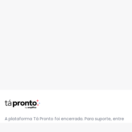
A plataforma Tá Pronto foi encerrada. Para suporte, entre
em contato pelo e-mail
contato@jatapronto.com.br
.