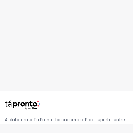
A plataforma Tá Pronto foi encerrada. Para suporte, entre
em contato pelo e-mail
contato@jatapronto.com.br
.