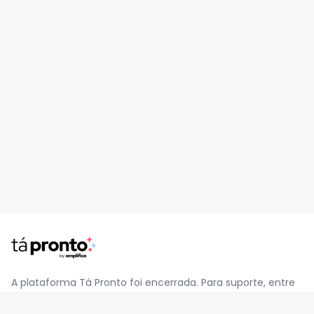
A plataforma Tá Pronto foi encerrada. Para suporte, entre
em contato pelo e-mail
contato@jatapronto.com.br
.