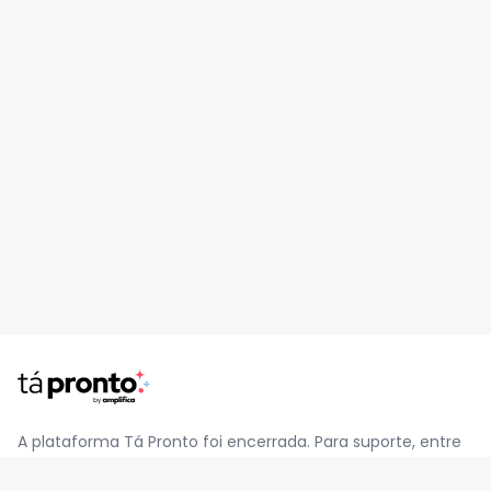
A plataforma Tá Pronto foi encerrada. Para suporte, entre
em contato pelo e-mail
contato@jatapronto.com.br
.