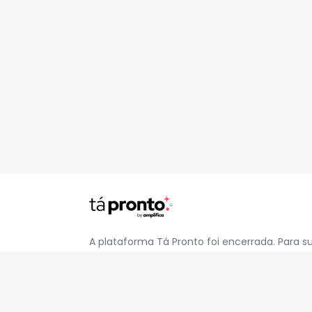
A plataforma Tá Pronto foi encerrada. Para s
pelo e-mail
contato@jatapronto.com.br
.
REDES SOCIAIS