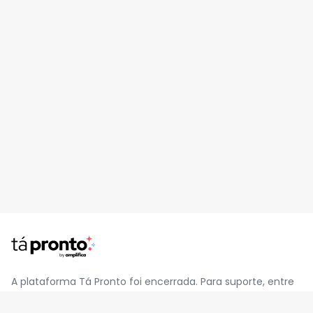
A plataforma Tá Pronto foi encerrada. Para suporte, entre
em contato pelo e-mail
contato@jatapronto.com.br
.