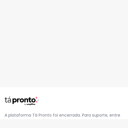
A plataforma Tá Pronto foi encerrada. Para suporte, entre
em contato pelo e-mail
contato@jatapronto.com.br
.