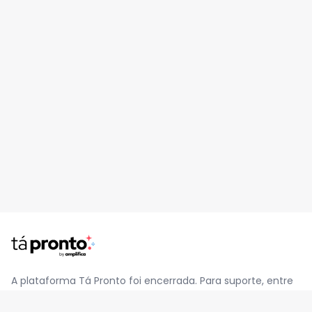
A plataforma Tá Pronto foi encerrada. Para suporte, entre
em contato pelo e-mail
contato@jatapronto.com.br
.