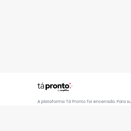
A plataforma Tá Pronto foi encerrada. Para s
pelo e-mail
contato@jatapronto.com.br
.
REDES SOCIAIS