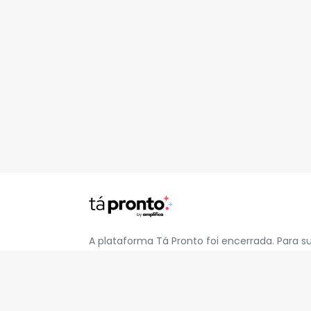
A plataforma Tá Pronto foi encerrada. Para s
pelo e-mail
contato@jatapronto.com.br
.
REDES SOCIAIS