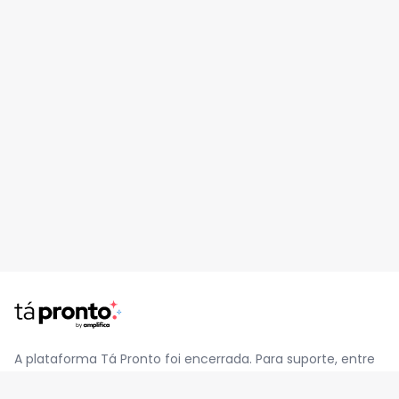
A plataforma Tá Pronto foi encerrada. Para suporte, entre
em contato pelo e-mail
contato@jatapronto.com.br
.