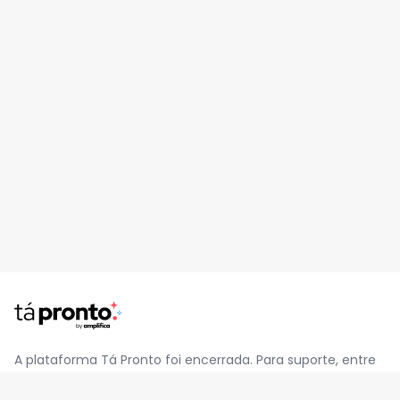
A plataforma Tá Pronto foi encerrada. Para suporte, entre
em contato pelo e-mail
contato@jatapronto.com.br
.