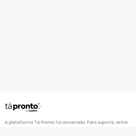
A plataforma Tá Pronto foi encerrada. Para suporte, entre
em contato pelo e-mail
contato@jatapronto.com.br
.