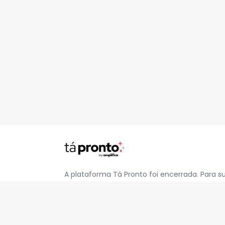
A plataforma Tá Pronto foi encerrada. Para s
pelo e-mail
contato@jatapronto.com.br
.
REDES SOCIAIS