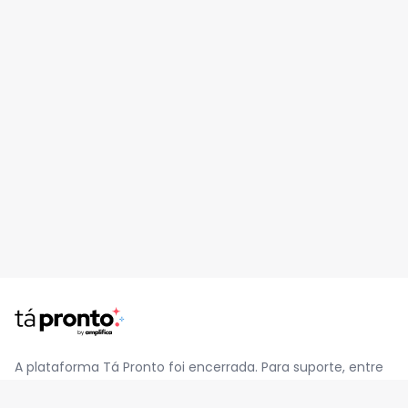
A plataforma Tá Pronto foi encerrada. Para suporte, entre
em contato pelo e-mail
contato@jatapronto.com.br
.