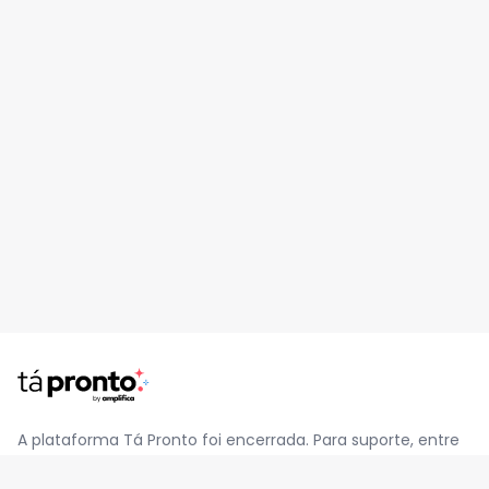
A plataforma Tá Pronto foi encerrada. Para suporte, entre
em contato pelo e-mail
contato@jatapronto.com.br
.