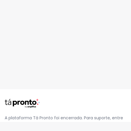
A plataforma Tá Pronto foi encerrada. Para suporte, entre
em contato pelo e-mail
contato@jatapronto.com.br
.