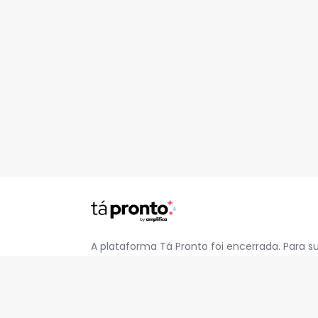
A plataforma Tá Pronto foi encerrada. Para s
pelo e-mail
contato@jatapronto.com.br
.
REDES SOCIAIS