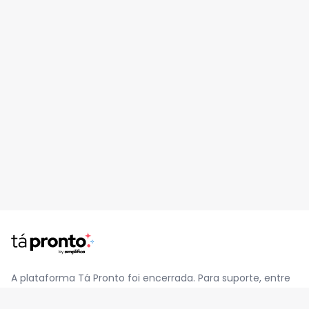
A plataforma Tá Pronto foi encerrada. Para suporte, entre
em contato pelo e-mail
contato@jatapronto.com.br
.