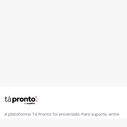
A plataforma Tá Pronto foi encerrada. Para suporte, entre
em contato pelo e-mail
contato@jatapronto.com.br
.