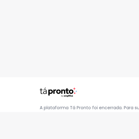
A plataforma Tá Pronto foi encerrada. Para s
pelo e-mail
contato@jatapronto.com.br
.
REDES SOCIAIS