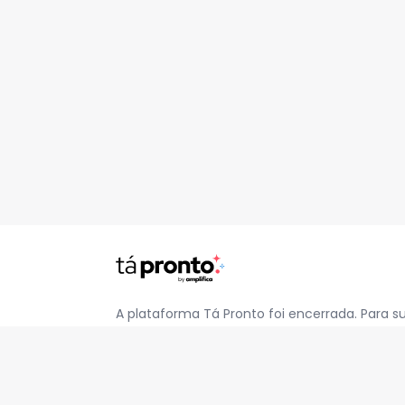
A plataforma Tá Pronto foi encerrada. Para s
pelo e-mail
contato@jatapronto.com.br
.
REDES SOCIAIS