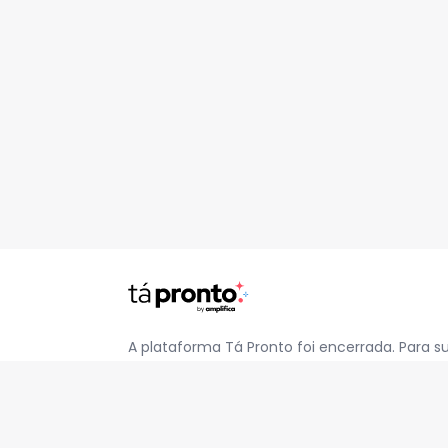
A plataforma Tá Pronto foi encerrada. Para s
pelo e-mail
contato@jatapronto.com.br
.
REDES SOCIAIS