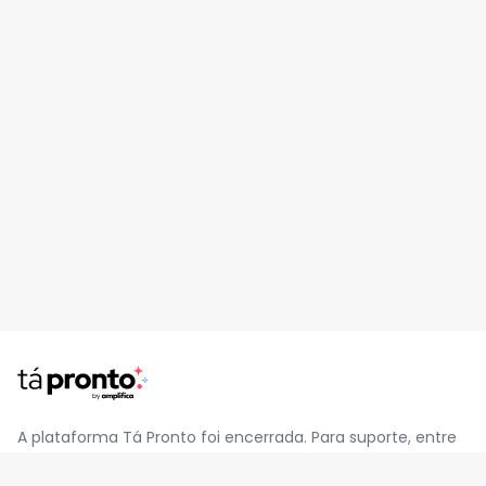
A plataforma Tá Pronto foi encerrada. Para suporte, entre
em contato pelo e-mail
contato@jatapronto.com.br
.