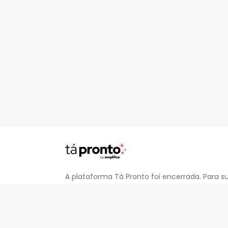
A plataforma Tá Pronto foi encerrada. Para s
pelo e-mail
contato@jatapronto.com.br
.
REDES SOCIAIS