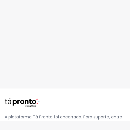
A plataforma Tá Pronto foi encerrada. Para suporte, entre
em contato pelo e-mail
contato@jatapronto.com.br
.