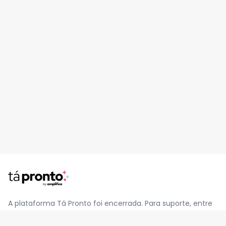
A plataforma Tá Pronto foi encerrada. Para suporte, entre
em contato pelo e-mail
contato@jatapronto.com.br
.