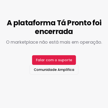
A plataforma Tá Pronto foi
encerrada
O marketplace não está mais em operação.
Falar com o suporte
Comunidade Amplifica