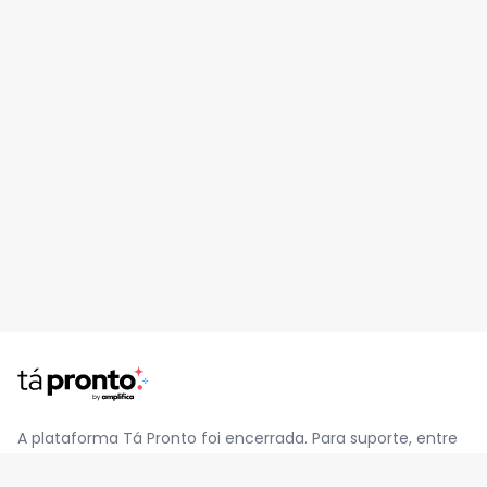
A plataforma Tá Pronto foi encerrada. Para suporte, entre
em contato pelo e-mail
contato@jatapronto.com.br
.