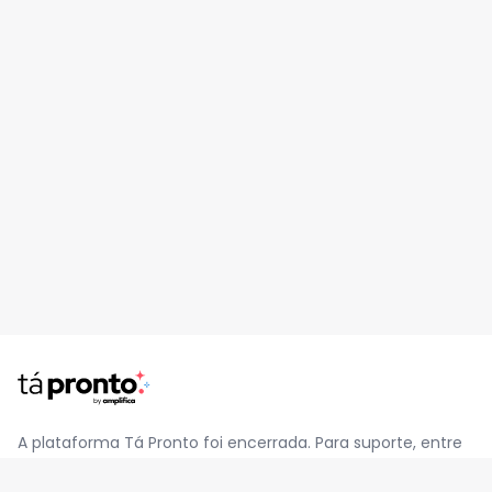
A plataforma Tá Pronto foi encerrada. Para suporte, entre
em contato pelo e-mail
contato@jatapronto.com.br
.