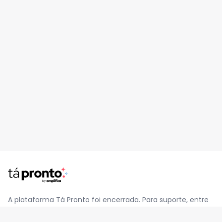
A plataforma Tá Pronto foi encerrada. Para suporte, entre
em contato pelo e-mail
contato@jatapronto.com.br
.