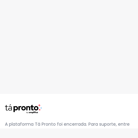
A plataforma Tá Pronto foi encerrada. Para suporte, entre
em contato pelo e-mail
contato@jatapronto.com.br
.