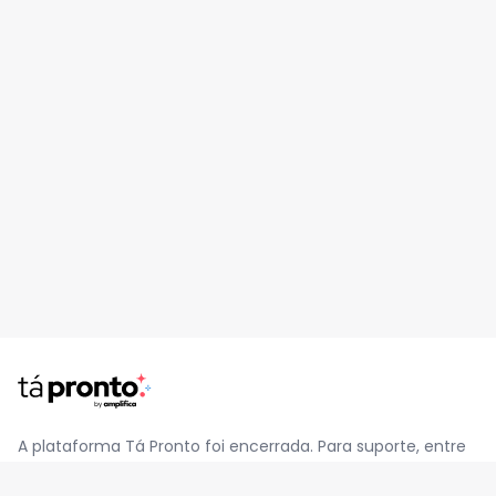
A plataforma Tá Pronto foi encerrada. Para suporte, entre
em contato pelo e-mail
contato@jatapronto.com.br
.