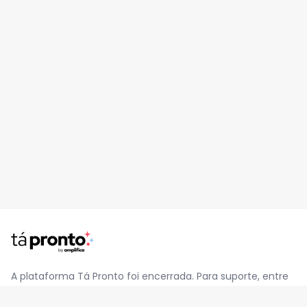
A plataforma Tá Pronto foi encerrada. Para suporte, entre
em contato pelo e-mail
contato@jatapronto.com.br
.