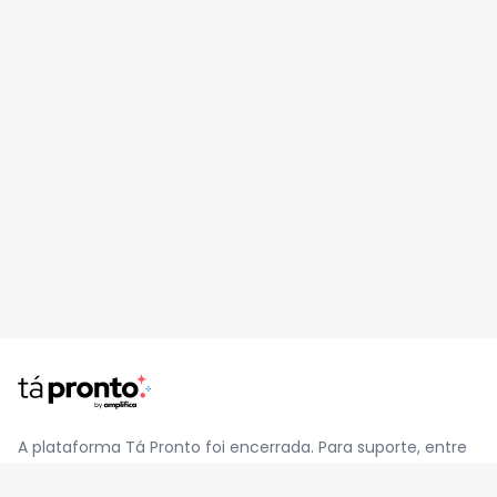
A plataforma Tá Pronto foi encerrada. Para suporte, entre
em contato pelo e-mail
contato@jatapronto.com.br
.