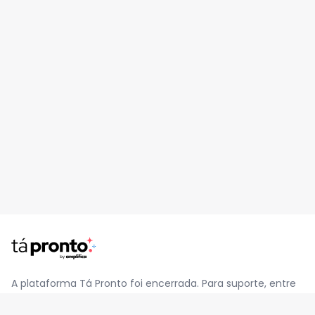
A plataforma Tá Pronto foi encerrada. Para suporte, entre
em contato pelo e-mail
contato@jatapronto.com.br
.