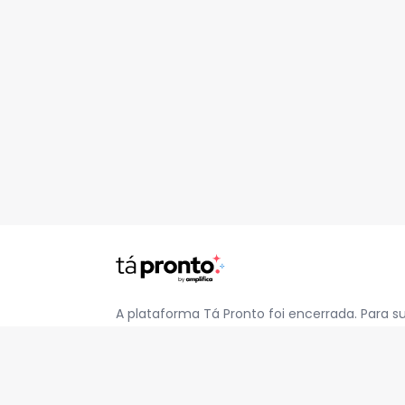
A plataforma Tá Pronto foi encerrada. Para s
pelo e-mail
contato@jatapronto.com.br
.
REDES SOCIAIS