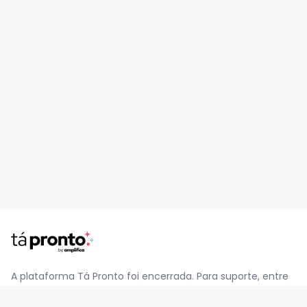
A plataforma Tá Pronto foi encerrada. Para suporte, entre
em contato pelo e-mail
contato@jatapronto.com.br
.