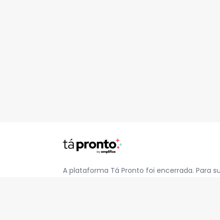
A plataforma Tá Pronto foi encerrada. Para s
pelo e-mail
contato@jatapronto.com.br
.
REDES SOCIAIS