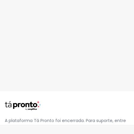
A plataforma Tá Pronto foi encerrada. Para suporte, entre
em contato pelo e-mail
contato@jatapronto.com.br
.