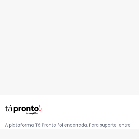
A plataforma Tá Pronto foi encerrada. Para suporte, entre
em contato pelo e-mail
contato@jatapronto.com.br
.