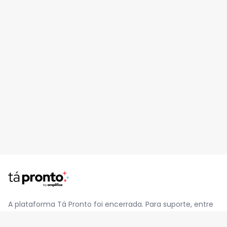
A plataforma Tá Pronto foi encerrada. Para suporte, entre
em contato pelo e-mail
contato@jatapronto.com.br
.