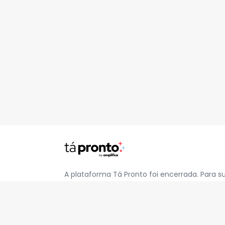
A plataforma Tá Pronto foi encerrada. Para s
pelo e-mail
contato@jatapronto.com.br
.
REDES SOCIAIS