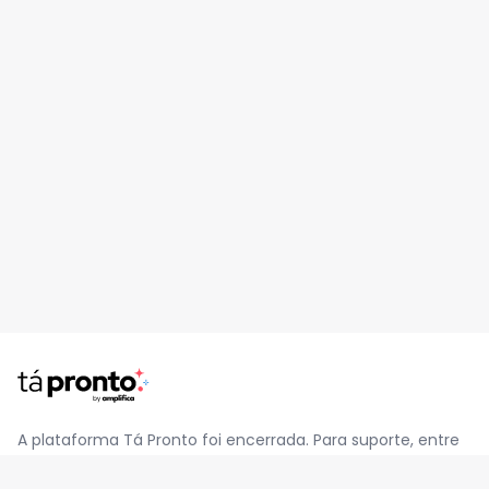
A plataforma Tá Pronto foi encerrada. Para suporte, entre
em contato pelo e-mail
contato@jatapronto.com.br
.